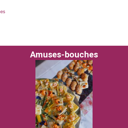
es
Buffet froid
Buffet chaud
Verrines sucrées
s
Contact
A propos
Halloween
Saint-Valenti
Amuses-bouches